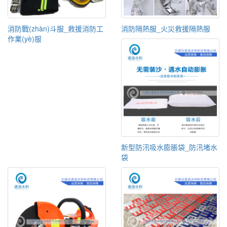
消防戰(zhàn)斗服_救援消防工
消防隔熱服_火災救援隔熱服
作業(yè)服
新型防汛吸水膨脹袋_防汛堵水
袋