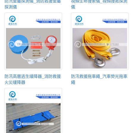
防汛金屬探測儀_消防救援金屬
視頻生命搜索儀_視頻搜救探測
探測儀
儀
防汛高層逃生緩降器_消防救援
防汛救援拖車繩_汽車熒光拖車
火災緩降器
繩