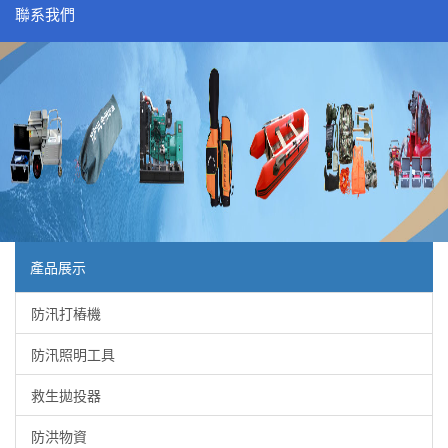
聯系我們
產品展示
防汛打樁機
防汛照明工具
救生拋投器
防洪物資