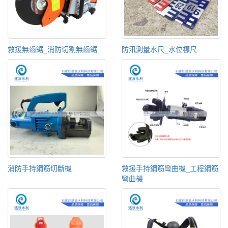
救援無齒鋸_消防切割無齒鋸
防汛測量水尺_水位標尺
消防手持鋼筋切斷機
救援手持鋼筋彎曲機_工程鋼筋
彎曲機