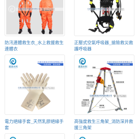
防汛連體救生衣_水上救援救生
正壓式空氣呼吸器_搶險救災救
連體衣
護呼吸器
電力絕緣手套_天然乳膠絕緣手
高強度救生三角架_消防深井救
套
援三角架