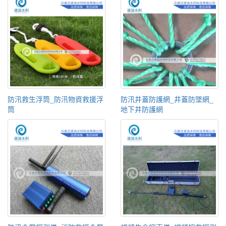
防汛救生浮筒_防汛物資救援浮
防汛井蓋防護網_井蓋防墜網_
筒
地下井防護網