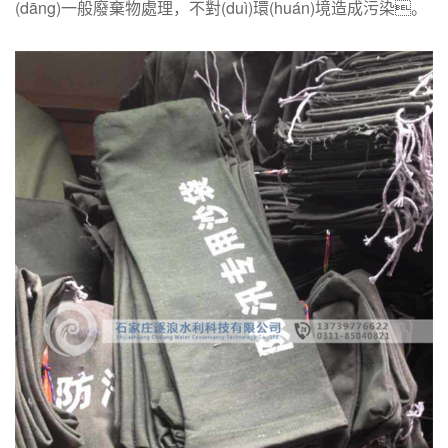
(dāng)一般廢棄物處理，不對(duì)環(huán)境造成污染。