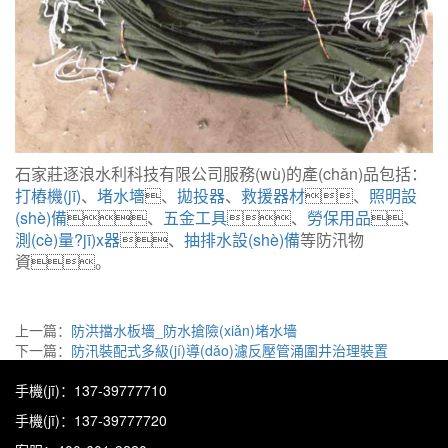
石家莊逐浪水利科技有限公司服務(wù)的產(chǎn)品包括：
打樁機(jī)
、
堵水墻
、
拋投器
、
救援器材
、
照明設
(shè)備
、
五金工具
、
勞保用品
、
測(cè)量?jī)x器
、
抽排水設(shè)備
等防汛物
資。
上一篇：
防洪擋水板墻_防水搶險(xiǎn)堵水墻
下一篇：
防汛裝配式多級(jí)導(dǎo)濾反壓管涌圍井治理裝置
手機(jī)：137-39777710
手機(jī)：137-39777720