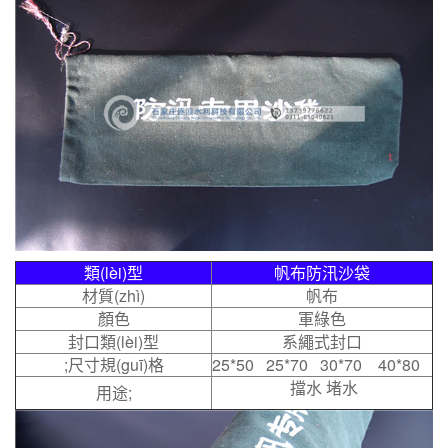
類(lèi)型
帆布防汛沙袋
材質(zhì)
帆布
顏色
軍綠色
封口類(lèi)型
系繩式封口
;尺寸規(guī)格
25*50 25*70 30*70 40*80
擋水 堵水
用途;