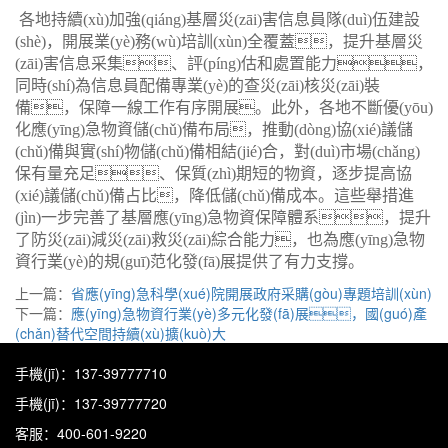
各地持續(xù)加強(qiáng)基層災(zāi)害信息員隊(duì)伍建設
(shè)，開展業(yè)務(wù)培訓(xùn)全覆蓋，提升基層災
(zāi)害信息采集、評(píng)估和處置能力，
同時(shí)為信息員配備專業(yè)的查災(zāi)核災(zāi)裝
備，保障一線工作有序開展。此外，各地不斷優(yōu)
化應(yīng)急物資儲(chǔ)備布局，推動(dòng)協(xié)議儲
(chǔ)備與實(shí)物儲(chǔ)備相結(jié)合，對(duì)市場(chǎng)
保有量充足、保質(zhì)期短的物資，逐步提高協
(xié)議儲(chǔ)備占比，降低儲(chǔ)備成本。這些舉措進
(jìn)一步完善了基層應(yīng)急物資保障體系，提升
了防災(zāi)減災(zāi)救災(zāi)綜合能力，也為應(yīng)急物
資行業(yè)的規(guī)范化發(fā)展提供了有力支撐。
上一篇：
省應(yīng)急科學(xué)院開展政府采購(gòu)專題培訓(xùn)
下一篇：
應(yīng)急物資行業(yè)多元化發(fā)展，國(guó)產
(chǎn)替代空間持續(xù)擴(kuò)大
手機(jī)：137-39777710
手機(jī)：137-39777720
客服：400-601-9220