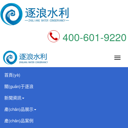
400-601-9220
逐
浪
科
首頁(yè)
技
關(guān)于逐浪
新聞資訊
產(chǎn)品展示
產(chǎn)品案例