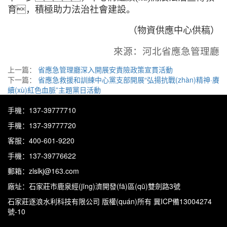
育，積極助力法治社會建設。
（物資供應中心供稿）
來源：河北省應急管理廳
上一篇：
省應急管理廳深入開展安責險政策宣貫活動
下一篇：
省應急救援和訓練中心黨支部開展“弘揚抗戰(zhàn)精神·賡
續(xù)紅色血脈”主題黨日活動
手機：137-39777710
手機：137-39777720
客服：400-601-9220
手機：137-39776622
郵箱：zlslkj@163.com
廠址：石家莊市鹿泉經(jīng)濟開發(fā)區(qū)雙劍路3號
石家莊逐浪水利科技有限公司
版權(quán)所有 冀ICP備13004274
號-10