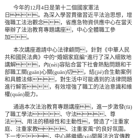
今年的
12月4日是第十二個國家憲法
日。為深入學習貫徹習近平法治思想，增
強職工法治觀念，省應急物資供應中心在當天
舉辦了法治教育專題講座，中心全體職工參
加。
本次講座邀請中心法律顧問，針對《中華人民
共和國民法典》中的
“婚姻家庭編”進行了深入細致地
講解，內(nèi)容貼合當下社會熱點問題和干
部職工關(guān)心關(guān)切，結(jié)合生動案例
和具體法條，對生活中可能遇到的法律問題
進行解答，有效增強了職工的法治意識和維
權(quán)能力。
通過本次法治教育專題講座，進一步激發(fā)
了職工學法、守法、尊
法、用法的積極性和主動性，營造了
“注重家
庭、注重家教、注重家風”的良好氛圍。
下一步，中心將繼續(xù)開展法治宣傳教