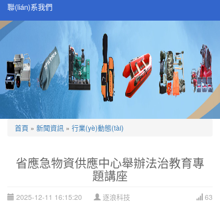
聯(lián)系我們
首頁
»
新聞資訊
»
行業(yè)動態(tài)
省應急物資供應中心舉辦法治教育專
題講座
2025-12-11 16:15:20
逐浪科技
63