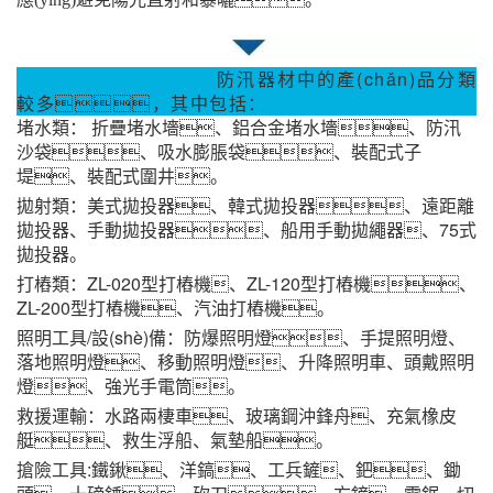
防汛器材中的產(chǎn)品分類
較多，其中包括：
堵水類： 折疊堵水墻、鋁合金堵水墻、防汛
沙袋、吸水膨脹袋、裝配式子
堤、裝配式圍井。
拋射類：美式拋投器、韓式拋投器、遠距離
拋投器、手動拋投器、船用手動拋繩器、75式
拋投器。
打樁類：ZL-020型打樁機、ZL-120型打樁機、
ZL-200型打樁機、汽油打樁機。
照明工具/設(shè)備：防爆照明燈、手提照明燈、
落地照明燈、移動照明燈、升降照明車、頭戴照明
燈、強光手電筒。
救援運輸：水路兩棲車、玻璃鋼沖鋒舟、充氣橡皮
艇、救生浮船、氣墊船。
搶險工具:鐵鍬、洋鎬、工兵鏟、鈀、鋤