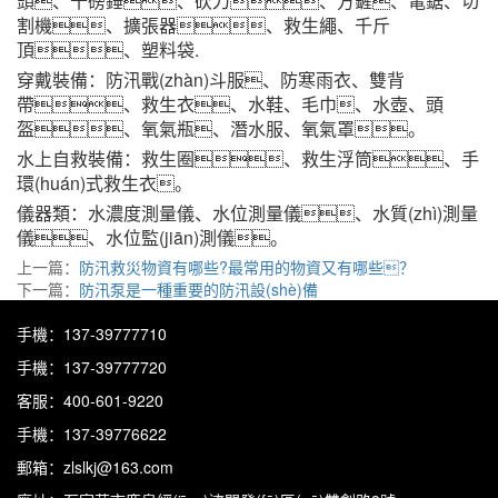
頭、十磅錘、砍刀、方鏟、電鋸、切
割機、擴張器、救生繩、千斤
頂、塑料袋.
穿戴裝備：防汛戰(zhàn)斗服、防寒雨衣、雙背
帶、救生衣、水鞋、毛巾、水壺、頭
盔、氧氣瓶、潛水服、氧氣罩。
水上自救裝備：救生圈、救生浮筒、手
環(huán)式救生衣。
儀器類：水濃度測量儀、水位測量儀、水質(zhì)測量
儀、水位監(jiān)測儀。
上一篇：
防汛救災物資有哪些?最常用的物資又有哪些？
下一篇：
防汛泵是一種重要的防汛設(shè)備
手機：137-39777710
手機：137-39777720
客服：400-601-9220
手機：137-39776622
郵箱：zlslkj@163.com